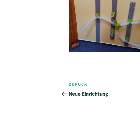
Beitrags-
Vorheriger
ZURÜCK
Navigation
Beitrag
Neue Einrichtung