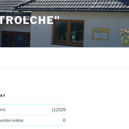
STROLCHE"
DAY
mt:
112329
ntan online:
0