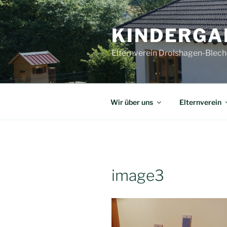
Zum
Inhalt
KINDERGAR
springen
Elternverein Drolshagen-Bleche
Wir über uns
Elternverein
image3