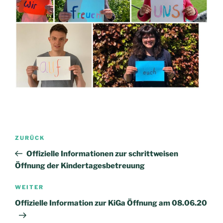
Beitrags-
Vorheriger
ZURÜCK
Navigation
Beitrag
Offizielle Informationen zur schrittweisen
Öffnung der Kindertagesbetreuung
Nächster
WEITER
Beitrag
Offizielle Information zur KiGa Öffnung am 08.06.20