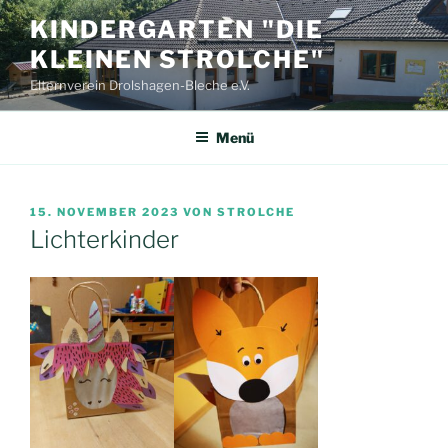
Zum
KINDERGARTEN "DIE
Inhalt
KLEINEN STROLCHE"
springen
Elternverein Drolshagen-Bleche e.V.
Menü
VERÖFFENTLICHT
15. NOVEMBER 2023
VON
STROLCHE
AM
Lichterkinder